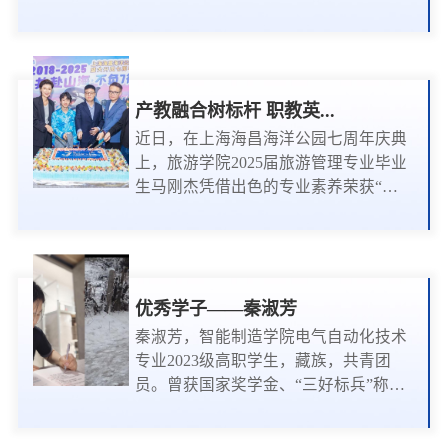
样说，“作为土...
理人员”称号；2016届毕业生杨燕、
2017届毕业生魏玲以及2019届毕业生徐
芳芳等三名同学，荣获“2025年第二季
度员工之星”称号。联邦制药（内蒙
古）有限公司在表彰函中强调，这些毕
产教融合树标杆 职教英...
业生在踏入社会后始终铭记学校的教
近日，在上海海昌海洋公园七周年庆典
诲，秉持求真务实、知行合一的精神，
上，旅游学院2025届旅游管理专业毕业
这不仅是对他们个人能力的充分肯定，
生马刚杰凭借出色的专业素养荣获“服
更是对我校人才培养质量的高度...
务明星”称号，并作为优秀员工代表在
庆典上发言。（左二 旅游管理专业2025
届毕业生）马刚杰以“主动、专业、真
诚”为主题，分享了从校园到职场的成
长历程。他提到“服务不是完成任务，
优秀学子——秦淑芳
而是创造回忆”，生动体现了我校“德技
秦淑芳，智能制造学院电气自动化技术
并修、知行合一”的育人成效。他的卓
专业2023级高职学生，藏族，共青团
越表现获得了企业与游客的双重认可，
员。曾获国家奖学金、“三好标兵”称
成为学校产教融合育人...
号；2025年甘肃省职业院校技能大赛新
型电力系统运行与维护省赛银奖；