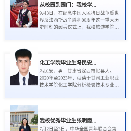
从校园到国门：我校学...
9月3日，在纪念中国人民抗日战争暨世
界反法西斯战争胜利80周年这一重大历
史时刻的阅兵仪式上，我校旅游学院
2023届空中乘务专业毕业生王乐作为东
红观礼台安保人员，以出色的专业素养
圆满完成了这项光荣使命，展现了新时
代中国青年的风采。这份荣耀不仅是对
王乐同学个人能力的肯定，更是我校坚
化工学院毕业生冯民安...
持党的正确教育方针、落实立德树人根
冯民安，男，甘肃省定西市岷县人。
本任务的重要体现。王乐同学现任北京
2020年至2023年，就读于甘肃工业职业
市公安局交通管理局会议与礼仪接待主
技术学院化工学院分析检验技术专业，
管。2022年7月，她在全国高...
在校期间，学习认真、品学兼优。2023
年，专升本进入天水师范学院食品质量
与安全专业学习。在学习生涯中共获得
一项国家级奖励、主持一项创新创业国
家级项目、获得三次省级奖励、十余项
我校优秀毕业生张明霞...
校级奖励。于2024年带领团队创立天水
7月2日至3日，中华全国青年联合会第