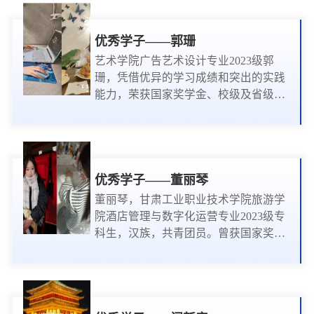
2024“高教社杯”全国大学生数学建模竞
赛甘肃赛区高职高专组二等奖。（供稿/
供图：学生工作处 编辑：白嘉乐 编
优秀学子——郭珊
审：黄晓慧
艺术学院广告艺术设计专业2023级郭
珊，凭借优异的学习成绩和突出的实践
能力，荣获国家奖学金、校级及省级
“三好学生”、最美大学生等称号。在专
业技能方面，她在甘肃省职业院校技能
大赛广告设计组中荣获二等奖，并在全
国大学生广告艺术大赛甘肃赛区斩获一
等奖。她熟练掌握多种设计软件，能够
优秀学子——董丽琴
独立完成广告创意设计、品牌视觉形象
董丽琴，甘肃工业职业技术学院旅游学
设计等项目，部分作品已投入实际应
院酒店管理与数字化运营专业2023级专
用。此外，郭珊积极投身社会实践，作
科生，汉族，共青团员。曾获国家奖学
为“时代爱国精神”活动负责...
金、一等助学金；在第三十九届田径运
动会上荣获“优秀工作者”称号、参加
2024年甘肃工业职业技术学院第19
期"青年马克思主义者培训工程培训