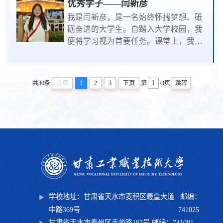
班"、2023年"中华之蕴"演讲比赛中，荣
优秀学子——闫新彦
获“校级二等奖”、活力在工院活动中，
我是闫新彦，是一名始终怀揣梦想、砥
荣获“校级三等奖”、在校内举办的活动
砺奋进的大学生。自踏入大学校园，我
中荣获"优秀主持人"称号、在校级举办
便将学习视为首要任务。课堂上，我全
的舞蹈比赛中荣获"一等奖"...
神贯注，积极与老师互动，思维随知识
的海洋不断拓展。凭借着不懈的努力与
执着，我的学业成绩一直名列前茅，综
共30条
上页
1
2
3
下页
第
/3页
跳转
合成绩始终稳居第一。努力终有回报，
我有幸荣获励志奖学金和国家奖学金。
这些荣誉不仅是对我过去努力的肯定，
更是激励我继续前行的动力源泉。它们
让我明白，汗水浇灌的花蕊终会绽放，
付出必将收获硕果。除了...
学校地址：甘肃省天水市麦积区羲皇大道
邮编：
中路369号
741025
甘肃省天水市秦州区赤峪路107号 邮编：741001