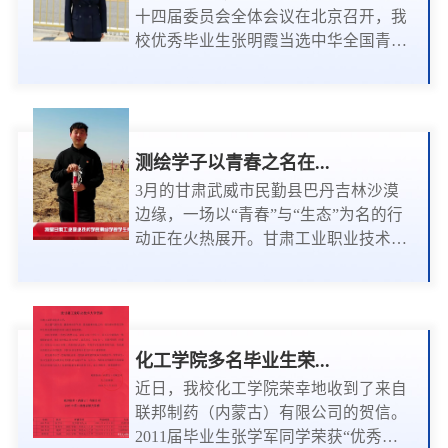
市果之魅果业科技有限公司，做出多项
十四届委员会全体会议在北京召开，我
实验数据并自主设计多款产品包装。
校优秀毕业生张明霞当选中华全国青年
2025年4月成功考入宁夏大学攻...
联合会第十四届委员。这位被数百万网
友亲切称为“甘肃胖娃娃”的95后女孩，
以坚韧不拔的毅力和扎根乡村的实干，
从一名普通高职毕业生成长为引领电商
助农的先锋，其创业事迹和突出贡献获
测绘学子以青春之名在...
得国家级认可，为母校增添了耀眼荣
3月的甘肃武威市民勤县巴丹吉林沙漠
光，更为广大青年学子树立了奋斗标
边缘，一场以“青春”与“生态”为名的行
杆。从工院学子到青联委员：乡土情怀
动正在火热展开。甘肃工业职业技术学
成就闪亮人生张明霞成长于甘...
院测绘学院学生党支部中共预备党员、
民勤籍学子韩天宇，带着1600小时志愿
服务的积累经验与对家乡的赤子之情，
到“请到民勤种棵树”临时党支部报到，
与来自全国的志愿者、综艺团队“十个
化工学院多名毕业生荣...
勤天”其粉丝“禾伙人”一道，在兴隆村的
近日，我校化工学院荣幸地收到了来自
沙地上挥锹培土，用一棵棵梭梭苗筑牢
联邦制药（内蒙古）有限公司的贺信。
绿色长城。在临时党支部座谈会上他这
2011届毕业生张学军同学荣获“优秀管