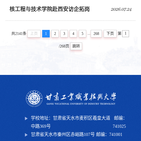
核工程与技术学院赴西安访企拓岗
2026.07.24
...
共2141条
上页
1
2
3
4
5
268
下页
第
/268页
跳转
学校地址：甘肃省天水市麦积区羲皇大道
邮编：
中路369号
741025
甘肃省天水市秦州区赤峪路107号 邮编：741001