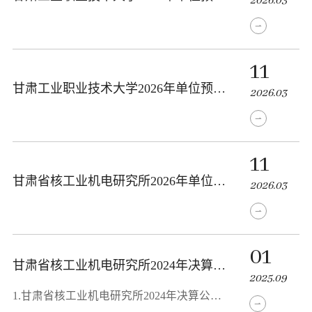
2026.03
11
甘肃工业职业技术大学2026年单位预算公开情况说明
2026.03
11
甘肃省核工业机电研究所2026年单位预算公开情况说明
2026.03
01
甘肃省核工业机电研究所2024年决算公开
2025.09
1.甘肃省核工业机电研究所2024年决算公开2.附件1：甘肃省核工业机电研究所2024年决算公开表3.附件2：甘肃省核工业机电研究所2024年绩效自评