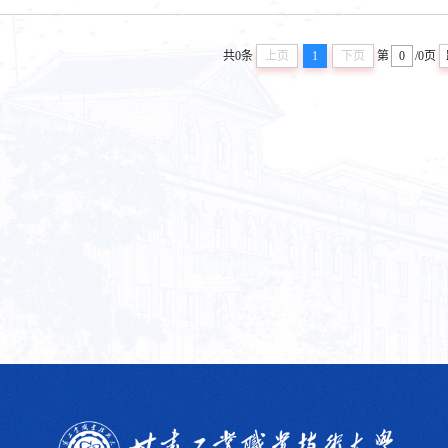
共0条
上页
1
下页
第
/0页